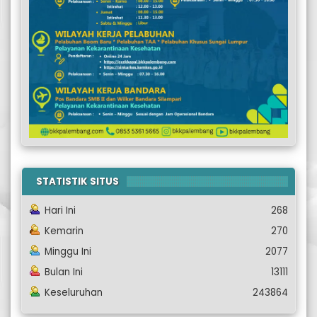
STATISTIK SITUS
Hari Ini
268
Kemarin
270
Minggu Ini
2077
Bulan Ini
13111
Keseluruhan
243864