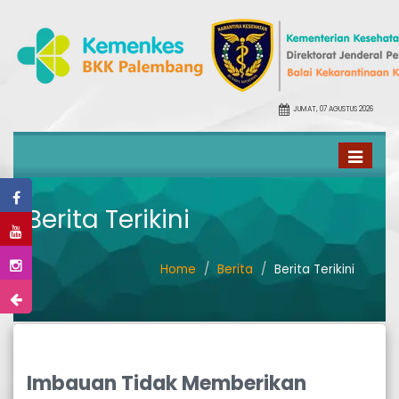
JUMAT, 07 AGUSTUS 2026
Toggle
navigati
Berita Terikini
Home
Berita
Berita Terikini
Imbauan Tidak Memberikan