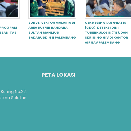
SURVEI VEKTOR MALARIA DI
CEK KESEHATAN GRATIS
 PROGRAM
AREA BUFFER BANDARA
(CKG), DETEKSI DINI
E SANITASI
SULTAN MAHMUD
TUBERKULOSIS (TB), DAN
BADARUDDIN II PALEMBANG
SKRINING HIV DI KANTOR
AIRNAV PALEMBANG
PETA LOKASI
 Kuning No.22,
atera Selatan