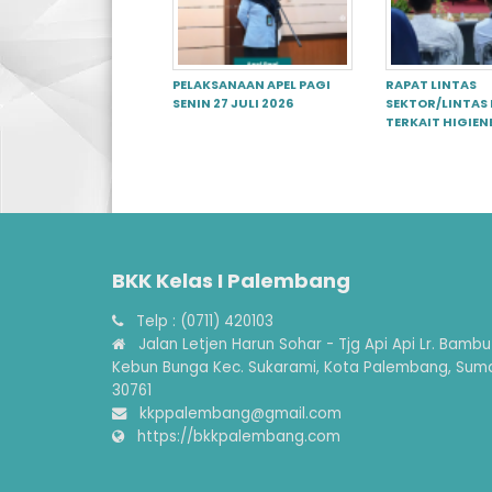
PELAKSANAAN APEL PAGI
RAPAT LINTAS
SENIN 27 JULI 2026
SEKTOR/LINTAS
TERKAIT HIGIEN
BKK Kelas I Palembang
Telp : (0711) 420103
Jalan Letjen Harun Sohar - Tjg Api Api Lr. Bambu
Kebun Bunga Kec. Sukarami, Kota Palembang, Sum
30761
kkppalembang@gmail.com
https://bkkpalembang.com