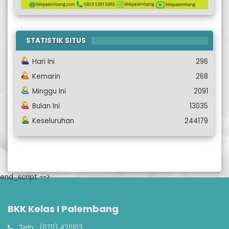
STATISTIK SITUS
Hari Ini
296
Kemarin
268
Minggu Ini
2091
Bulan Ini
13035
Keseluruhan
244179
end_script -->
BKK Kelas I Palembang
Telp : (0711) 420103