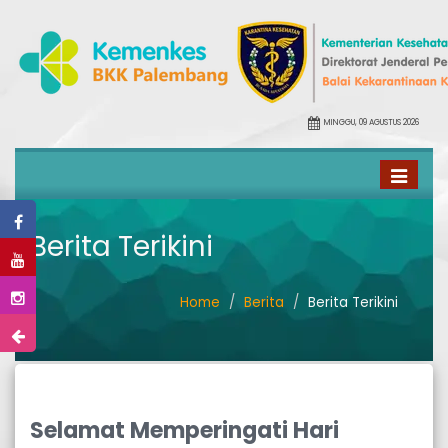
MINGGU, 09 AGUSTUS 2026
Toggle
navigati
Berita Terikini
Home
Berita
Berita Terikini
Selamat Memperingati Hari