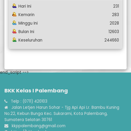
Hari Ini
231
Kemarin
283
Minggu Ini
2028
Bulan Ini
12603
Keseluruhan
244660
end_script -->
BKK Kelas I Palembang
Telp : (0711) 420103
Jalan Letjen Harun Sohar - Tjg Api Api Lr. Bambu Kuning
No.22, Kebun Bunga Kec. Sukarami, Kota Palembang,
Sumatera Selatan 30761
kkppalembang@gmail.com