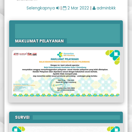
Selengkapnya
|
2 Mar 2022
|
adminbkk
‹ First
Previous
51
52
53
54
Next
MAKLUMAT PELAYANAN
SURVEI
Previous
Next