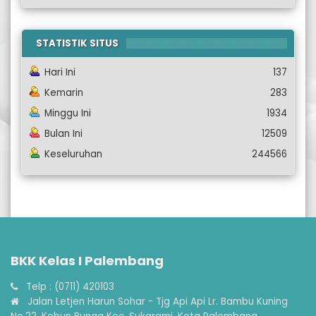
STATISTIK SITUS
Hari Ini
137
Kemarin
283
Minggu Ini
1934
Bulan Ini
12509
Keseluruhan
244566
BKK Kelas I Palembang
Telp : (0711) 420103
Jalan Letjen Harun Sohar - Tjg Api Api Lr. Bambu Kuning